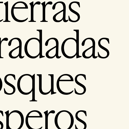
ierras
radadas
osques
speros