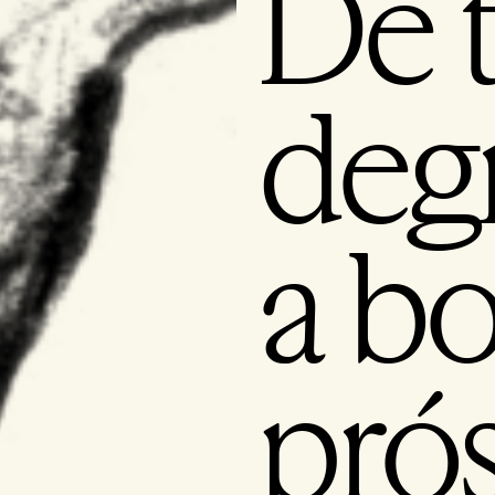
De t
deg
a b
pró